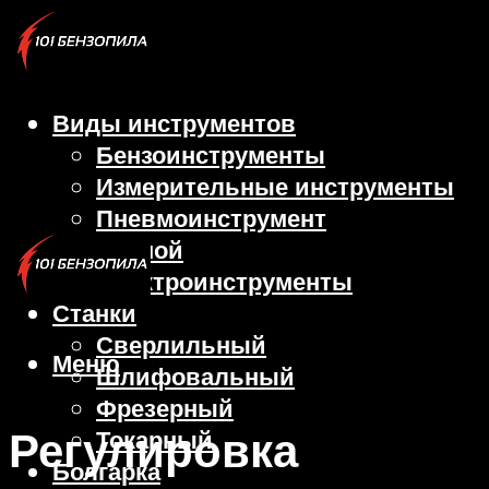
Виды инструментов
Бензоинструменты
Измерительные инструменты
Пневмоинструмент
Ручной
Электроинструменты
Станки
Сверлильный
Меню
Шлифовальный
Фрезерный
Регулировка
Токарный
Болгарка