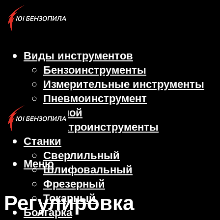
Виды инструментов
Бензоинструменты
Измерительные инструменты
Пневмоинструмент
Ручной
Электроинструменты
Станки
Сверлильный
Меню
Шлифовальный
Фрезерный
Регулировка
Токарный
Болгарка