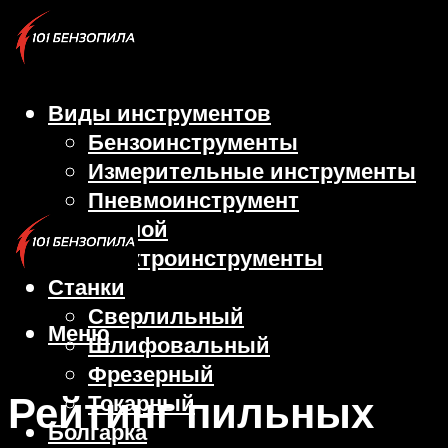
Виды инструментов
Бензоинструменты
Измерительные инструменты
Пневмоинструмент
Ручной
Электроинструменты
Станки
Сверлильный
Меню
Шлифовальный
Фрезерный
Рейтинг пильных
Токарный
Болгарка