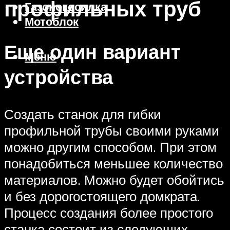
профильных труб
Газонокосилка
Мотоблок
Еще один вариант
Меню
устройства
Создать станок для гибки
профильной трубы своими руками
можно другим способом. При этом
понадобиться меньшее количество
материалов. Можно будет обойтись
и без дорогостоящего домкрата.
Процесс создания более простого
станка состоит из следующих