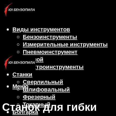
Виды инструментов
Бензоинструменты
Измерительные инструменты
Пневмоинструмент
Ручной
Электроинструменты
Станки
Сверлильный
Меню
Шлифовальный
Фрезерный
Станок для гибки
Токарный
Болгарка