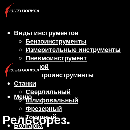
Виды инструментов
Бензоинструменты
Измерительные инструменты
Пневмоинструмент
Ручной
Электроинструменты
Станки
Сверлильный
Меню
Шлифовальный
Фрезерный
Рельсорез.
Токарный
Болгарка