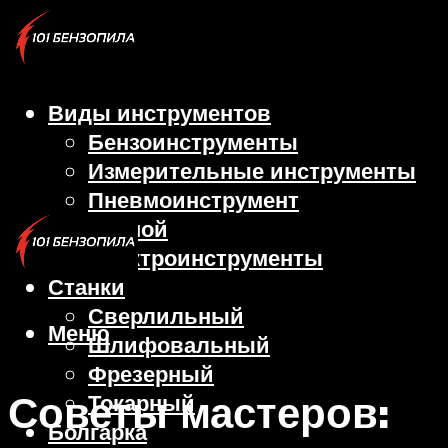
Виды инструментов
Бензоинструменты
Измерительные инструменты
Пневмоинструмент
Ручной
Электроинструменты
Станки
Сверлильный
Меню
Шлифовальный
Фрезерный
Советы мастеров:
Токарный
Болгарка