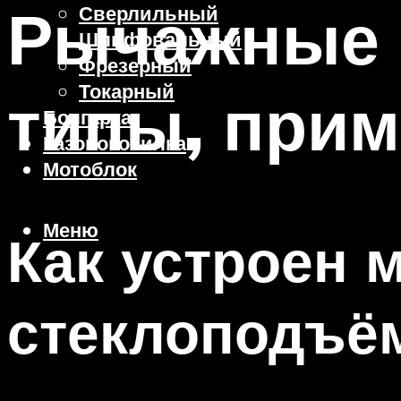
Рычажные 
Сверлильный
Шлифовальный
Фрезерный
Токарный
типы, при
Болгарка
Газонокосилка
Мотоблок
Меню
Как устроен 
стеклоподъё