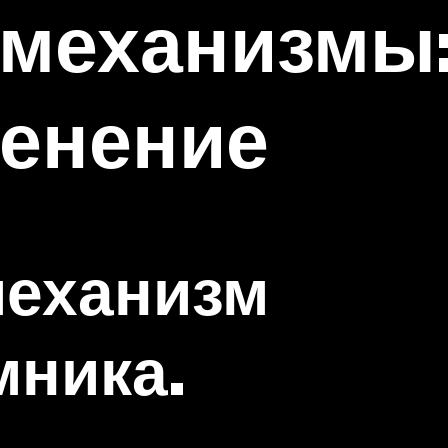
механизмы:
менение
механизм
мника.