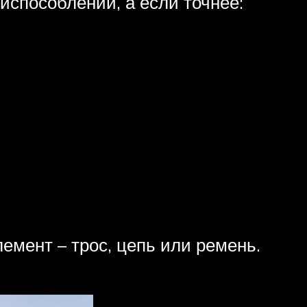
испособлений, а если точнее:
емент – трос, цепь или ремень.