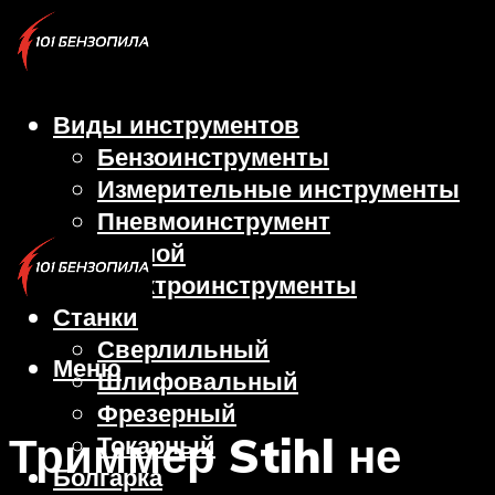
Виды инструментов
Бензоинструменты
Измерительные инструменты
Пневмоинструмент
Ручной
Электроинструменты
Станки
Сверлильный
Меню
Шлифовальный
Фрезерный
Триммер Stihl не
Токарный
Болгарка