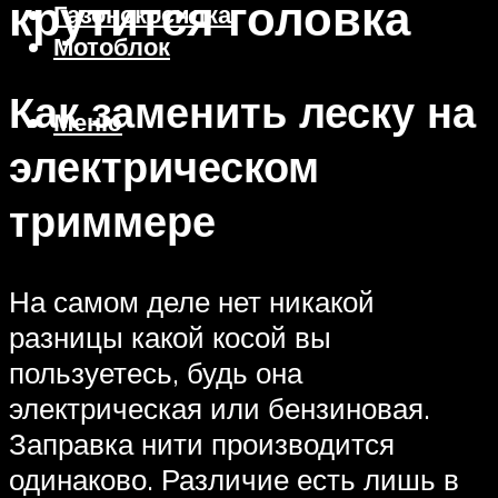
крутится головка
Газонокосилка
Мотоблок
Как заменить леску на
Меню
электрическом
триммере
На самом деле нет никакой
разницы какой косой вы
пользуетесь, будь она
электрическая или бензиновая.
Заправка нити производится
одинаково. Различие есть лишь в