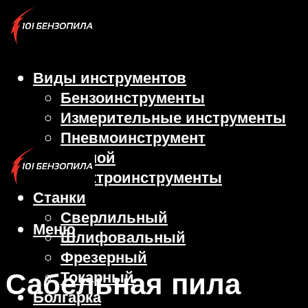
Виды инструментов
Бензоинструменты
Измерительные инструменты
Пневмоинструмент
Ручной
Электроинструменты
Станки
Сверлильный
Меню
Шлифовальный
Фрезерный
Сабельная пила
Токарный
Болгарка