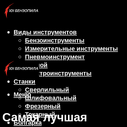
Виды инструментов
Бензоинструменты
Измерительные инструменты
Пневмоинструмент
Ручной
Электроинструменты
Станки
Сверлильный
Меню
Шлифовальный
Фрезерный
Самая лучшая
Токарный
Болгарка