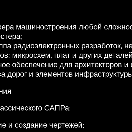
ера машиностроения любой сложност
стера;
уппа радиоэлектронных разработок, н
тов: микросхем, плат и других деталей
е обеспечение для архитекторов и с
ва дорог и элементов инфраструктур
ния
ассического САПРа:
ие и создание чертежей;