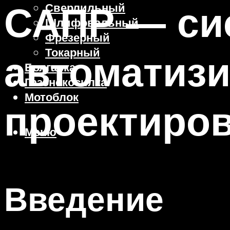
САПР — си
Сверлильный
Шлифовальный
Фрезерный
Токарный
автоматиз
Болгарка
Газонокосилка
Мотоблок
проектиро
Меню
Введение