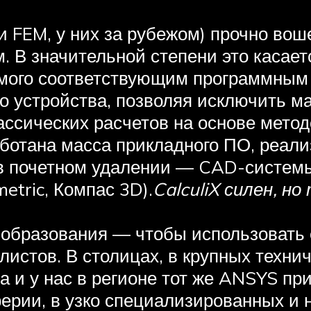
 FEM, у них за рубежом) прочно вош
. В значительной степени это касает
емого соответствующим программным
го устройства, позволяя исключить м
ссических расчетов на основе метод
ботана масса прикладного ПО, реали
 в почетном удалении — CAD-систе
etric, Компас 3D).
CalculiX силен, н
 образования — чтобы использовать 
истов. В столицах, в крупных технич
а и у нас в регионе тот же ANSYS пр
ерии, в узко специализированных и 