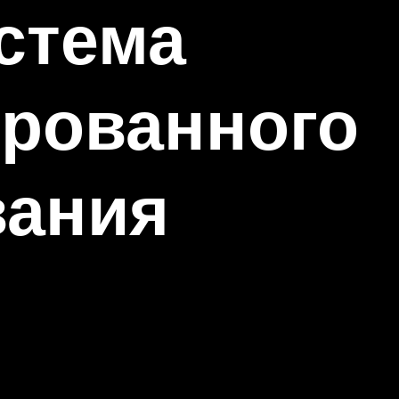
стема
ированного
вания