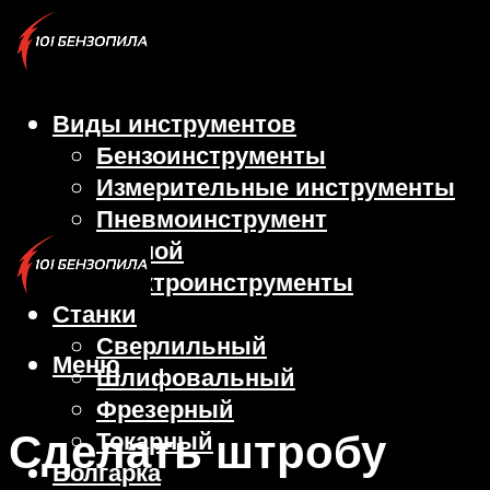
Виды инструментов
Бензоинструменты
Измерительные инструменты
Пневмоинструмент
Ручной
Электроинструменты
Станки
Сверлильный
Меню
Шлифовальный
Фрезерный
Сделать штробу
Токарный
Болгарка