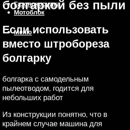
болгаркой без пыли
Газонокосилка
Мотоблок
Если использовать
Меню
вместо штробореза
болгарку
болгарка с самодельным
пылеотводом, годится для
небольших работ
Из конструкции понятно, что в
крайнем случае машина для