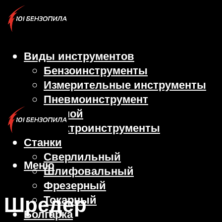
Виды инструментов
Бензоинструменты
Измерительные инструменты
Пневмоинструмент
Ручной
Электроинструменты
Станки
Сверлильный
Меню
Шлифовальный
Фрезерный
Шредер
Токарный
Болгарка