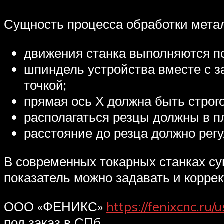
Сущность процесса обработки мета
движения станка выполняются п
шпиндель устройства вместе с за
точкой;
прямая ось Х должна быть строго
располагаться резцы должны в пл
расстояние до резца должно рег
В современных токарных станках сущ
показатель можно задавать и корре
ООО «ФЕНИКС»
https://fenixcnc.ru/
под заказ в СПб.