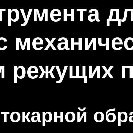
румента дл
с механиче
м режущих 
токарной обр