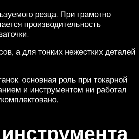
ьзуемого резца. При грамотно
шается производительность
заточки.
ов, а для тонких нежестких деталей
танок, основная роль при токарной
анием и инструментом ни работал
укомплектовано.
о инструмента