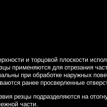
ерхности и торцовой плоскости испо
цы применяются для отрезания част
альны при обработке наружных пове
ваются ранее просверленные отверс
вия резцы подразделяются на отогн
ежной части.