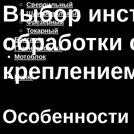
Выбор инст
Сверлильный
Шлифовальный
Фрезерный
Токарный
обработки 
Болгарка
Газонокосилка
Мотоблок
крепление
Меню
Особенности 