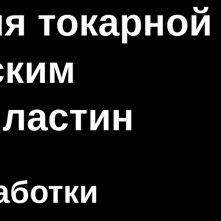
я токарной
ским
пластин
аботки