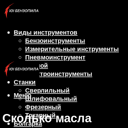
Виды инструментов
Бензоинструменты
Измерительные инструменты
Пневмоинструмент
Ручной
Электроинструменты
Станки
Сверлильный
Меню
Шлифовальный
Фрезерный
Сколько масла
Токарный
Болгарка