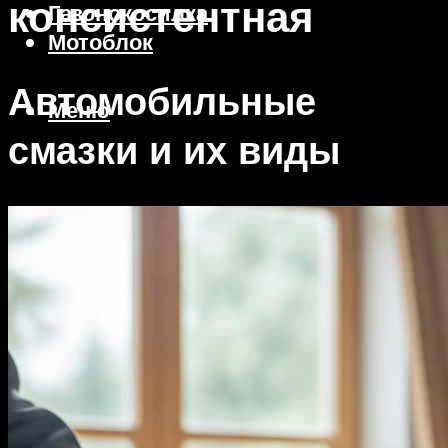
консистентная
Газонокосилка
Мотоблок
Автомобильные
Меню
смазки и их виды