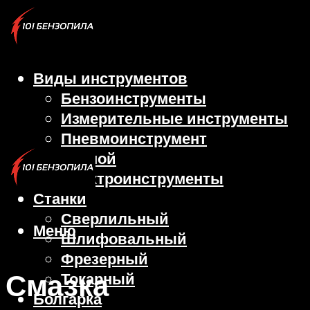
Виды инструментов
Бензоинструменты
Измерительные инструменты
Пневмоинструмент
Ручной
Электроинструменты
Станки
Сверлильный
Меню
Шлифовальный
Фрезерный
Смазка
Токарный
Болгарка