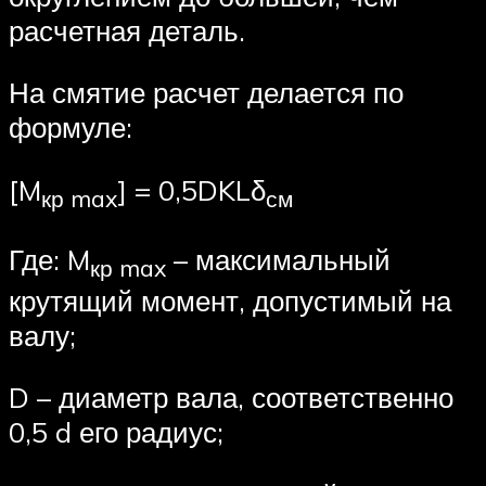
расчетная деталь.
На смятие расчет делается по
формуле:
[M
] = 0,5DKLδ
кр
max
см
Где: M
– максимальный
кр
max
крутящий момент, допустимый на
валу;
D – диаметр вала, соответственно
0,5 d его радиус;