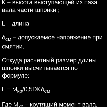
K – высота выступающей из паза
вала части шпонки ;
L – длина;
δ
– допускаемое напряжение при
см
смятии.
Откуда расчетный размер длины
шпонки высчитывается по
формуле:
L = M
/0,5DKδ
кр
см
Где M
– крутящий момент вала.
кр