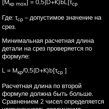
[M
] = 0,5(D+K)bL[τ
кр
max
ср
Где: τ
– допустимое значение на
ср
срез.
Минимальная расчетная длина
детали на срез проверяется по
формуле:
L = M
/0,5(D+K)b[τ
]
кр
ср
Расчетная длина по второй
формуле должна быть больше.
Сравнением 2 чисел определяется
нагруженность соединения.