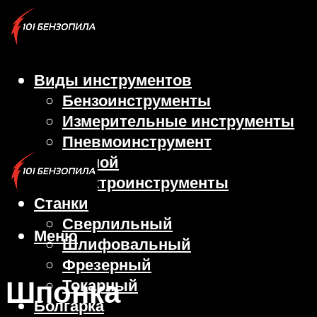
Виды инструментов
Бензоинструменты
Измерительные инструменты
Пневмоинструмент
Ручной
Электроинструменты
Станки
Сверлильный
Меню
Шлифовальный
Фрезерный
Шпонка
Токарный
Болгарка