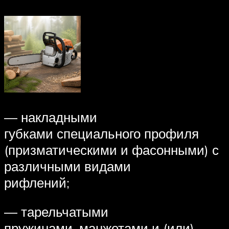
— накладными
губками специального профиля
(призматическими и фасонными) с
различными видами
рифлений;
— тарельчатыми
пружинами, манжетами и (или)