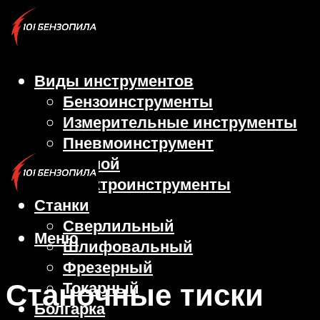
Виды инструментов
Бензоинструменты
Измерительные инструменты
Пневмоинструмент
Ручной
Электроинструменты
Станки
Сверлильный
Меню
Шлифовальный
Фрезерный
Станочные тиски
Токарный
Болгарка