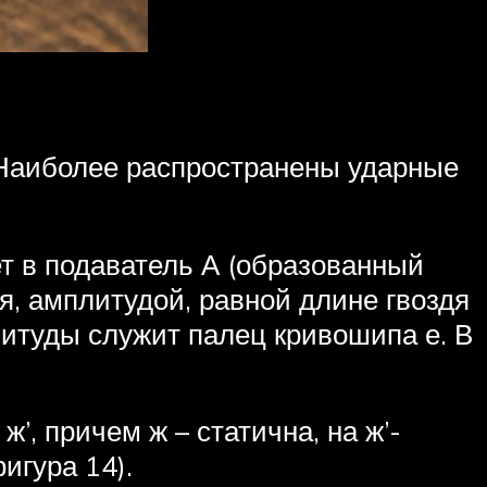
 Наиболее распространены ударные
ет в подаватель А (образованный
я, амплитудой, равной длине гвоздя
итуды служит палец кривошипа е. В
, причем ж – статична, на ж’-
игура 14).