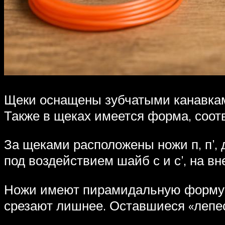
Щеки оснащены зубчатыми канавкам
Также в щеках имеется форма, соот
За щеками расположены ножи п, п’, 
под воздействием шайб с и с’, на в
Ножи имеют пирамидальную форму (ф
срезают лишнее. Оставшиеся «лепес