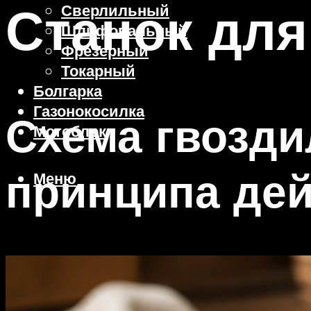
Станок для
Сверлильный
Шлифовальный
Фрезерный
Токарный
Болгарка
Газонокосилка
Схема гвозди
Мотоблок
принципа де
Меню