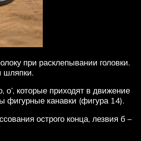
локу при расклепывании головки.
и шляпки.
, о’, которые приходят в движение
ы фигурные канавки (фигура 14).
сования острого конца, лезвия б –