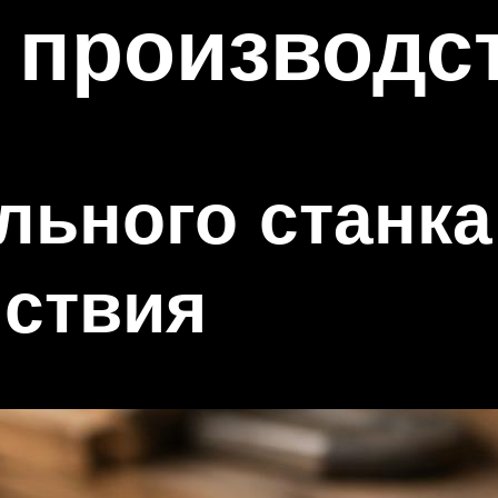
 производс
льного станка
йствия