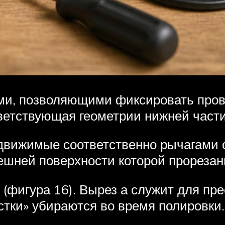
и, позволяющими фиксировать прово
ветствующая геометрии нижней част
движимые соответственно рычагами о
нешней поверхности которой прорезан
игура 16). Вырез а служит для прес
тки» убираются во время полировки.