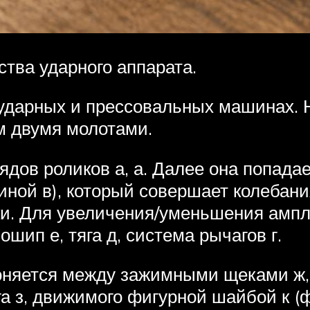
тва ударного аппарата.
 ударных и прессовальных машинах.
м двумя молотами.
дов роликов а, а. Далее она попада
ной в), который совершает колебани
и. Для увеличения/уменьшения ампл
шип е, тяга д, система рычагов г.
няется между зажимными щеками ж, ж’
а з, движимого фигурной шайбой к (ф