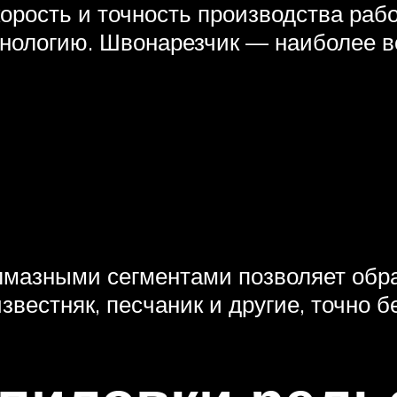
орость и точность производства раб
хнологию. Швонарезчик — наиболее 
мазными сегментами позволяет обра
звестняк, песчаник и другие, точно б