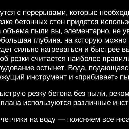
дутся с перерывами, которые необход
 резке бетонных стен придется испол
а объема пыли вы, элементарно, не у
небольшая глубина, на которую можно
удет сильно нагреваться и быстрее в
б резки считается наиболее правиль
рудование остынет. Вода, подающаяся
ежущий инструмент и «прибивает» пы
ыструю резку бетона без пыли, реко
о плана используются различные ин
счетчики на воду — поясняем все ню