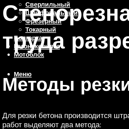
Стенорезна
Сверлильный
Шлифовальный
Фрезерный
Токарный
труда разр
Болгарка
Газонокосилка
Мотоблок
Меню
Методы резки
Для резки бетона производится штр
работ выделяют два метода: