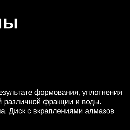
лы
езультате формования, уплотнения
й различной фракции и воды.
на. Диск с вкраплениями алмазов