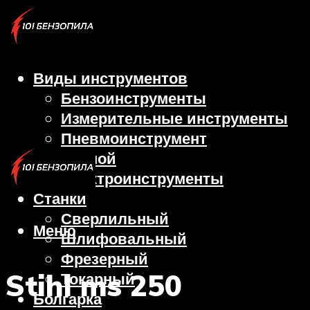
Виды инструментов
Бензоинструменты
Измерительные инструменты
Пневмоинструмент
Ручной
Электроинструменты
Станки
Сверлильный
Меню
Шлифовальный
Фрезерный
Stihl ms 250
Токарный
Болгарка