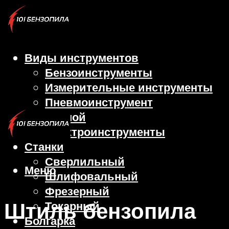
Виды инструментов
Бензоинструменты
Измерительные инструменты
Пневмоинструмент
Ручной
Электроинструменты
Станки
Сверлильный
Меню
Шлифовальный
Фрезерный
Штиль бензопила
Токарный
Болгарка