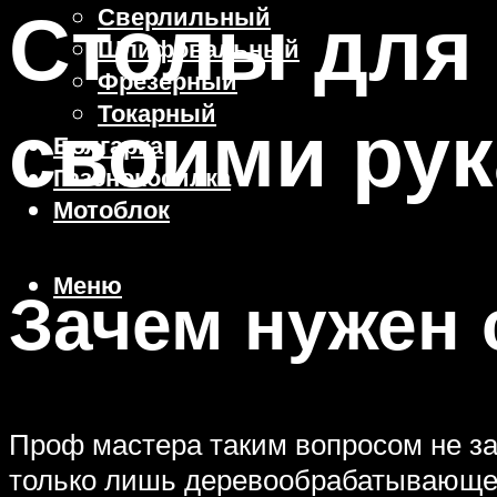
Столы для
Сверлильный
Шлифовальный
Фрезерный
Токарный
своими ру
Болгарка
Газонокосилка
Мотоблок
Меню
Зачем нужен 
Проф мастера таким вопросом не за
только лишь деревообрабатывающее