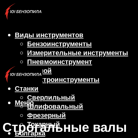
Виды инструментов
Бензоинструменты
Измерительные инструменты
Пневмоинструмент
Ручной
Электроинструменты
Станки
Сверлильный
Меню
Шлифовальный
Фрезерный
Строгальные валы
Токарный
Болгарка