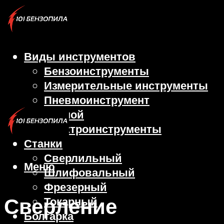
Виды инструментов
Бензоинструменты
Измерительные инструменты
Пневмоинструмент
Ручной
Электроинструменты
Станки
Сверлильный
Меню
Шлифовальный
Фрезерный
Сверление
Токарный
Болгарка