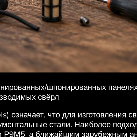
инированных/шпонированных панелях
зводимых свёрл:
ls) означает, что для изготовления 
ументальные стали. Наиболее подхо
 и Р9М5, а ближайшим зарубежным а