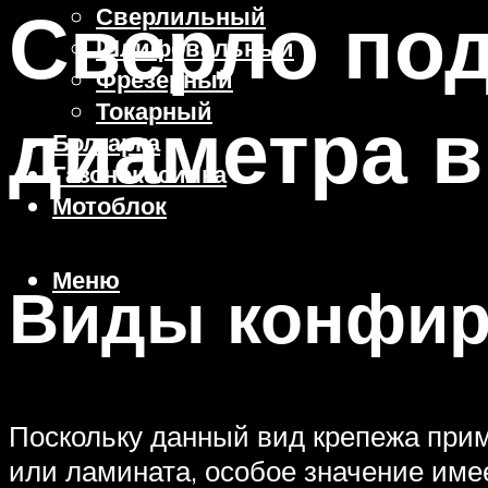
Сверло под
Сверлильный
Шлифовальный
Фрезерный
Токарный
диаметра в
Болгарка
Газонокосилка
Мотоблок
Меню
Виды конфирм
Поскольку данный вид крепежа при
или ламината, особое значение имее