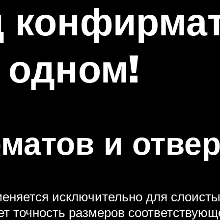
 конфирмат
 одном!
атов и отвер
меняется исключительно для слоист
т точность размеров соответствующе