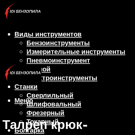
Виды инструментов
Бензоинструменты
Измерительные инструменты
Пневмоинструмент
Ручной
Электроинструменты
Станки
Сверлильный
Меню
Шлифовальный
Фрезерный
Талреп крюк-
Токарный
Болгарка