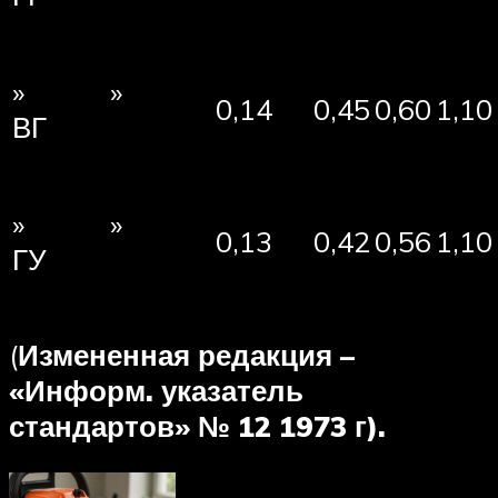
» »
0,14
0,45
0,60
1,10
ВГ
» »
0,13
0,42
0,56
1,10
ГУ
(
Измененная редакция –
«Информ. указатель
стандартов» № 12 1973 г).