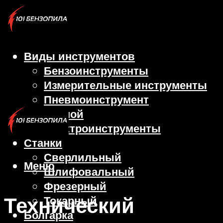
Виды инструментов
Бензоинструменты
Измерительные инструменты
Пневмоинструмент
Ручной
Электроинструменты
Станки
Сверлильный
Меню
Шлифовальный
Фрезерный
Технический
Токарный
Болгарка