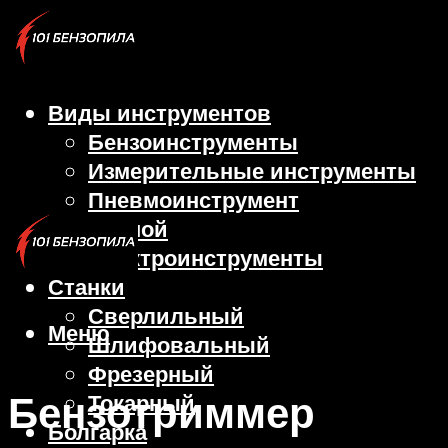
Виды инструментов
Бензоинструменты
Измерительные инструменты
Пневмоинструмент
Ручной
Электроинструменты
Станки
Сверлильный
Меню
Шлифовальный
Фрезерный
Бензотриммер
Токарный
Болгарка