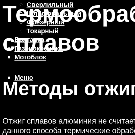
Термообра
Сверлильный
Шлифовальный
Фрезерный
Токарный
сплавов
Болгарка
Газонокосилка
Мотоблок
Меню
Методы отжиг
Отжиг сплавов алюминия не считает
данного способа термические обраб