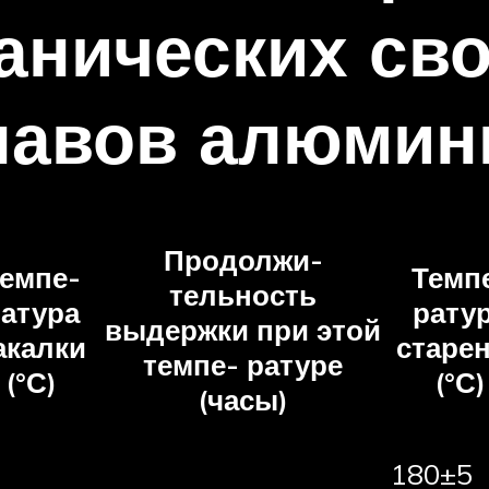
анических св
лавов алюмин
Продолжи-
емпе-
Темп
тельность
атура
рату
выдержки при этой
акалки
старе
темпе- ратуре
(°С)
(°С)
(часы)
180±5