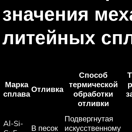
значения мех
литейных сп
Способ
Т
Марка
термической
р
Отливка
сплава
обработки
з
отливки
Подвергнутая
Al-Si-
В песок
искусственному