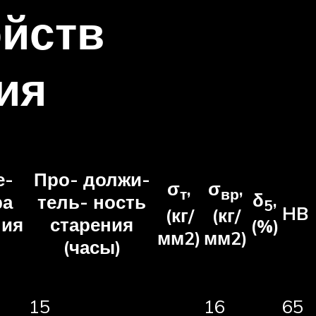
ойств
ия
е-
Про- должи-
σ
,
σ
,
т
вр
δ
,
ра
тель- ность
5
HB
(кг/
(кг/
ния
старения
(%)
мм2)
мм2)
(часы)
15
16
65