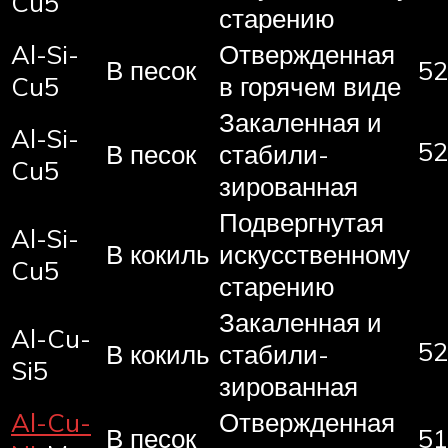
Cu5
старению
Al-Si-
Отвержденная
В песок
52
Cu5
в горячем виде
Закаленная и
Al-Si-
52
В песок
стабили-
Cu5
зированная
Подвергнутая
Al-Si-
В кокиль
искусственному
Cu5
старению
Закаленная и
Al-Cu-
52
В кокиль
стабили-
Si5
зированная
Al-Cu-
Отвержденная
В песок
51