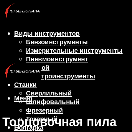
Виды инструментов
Бензоинструменты
Измерительные инструменты
Пневмоинструмент
Ручной
Электроинструменты
Станки
Сверлильный
Меню
Шлифовальный
Фрезерный
Торцовочная пила
Токарный
Болгарка