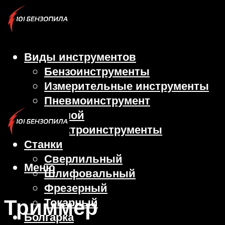
Виды инструментов
Бензоинструменты
Измерительные инструменты
Пневмоинструмент
Ручной
Электроинструменты
Станки
Сверлильный
Меню
Шлифовальный
Фрезерный
Триммер
Токарный
Болгарка