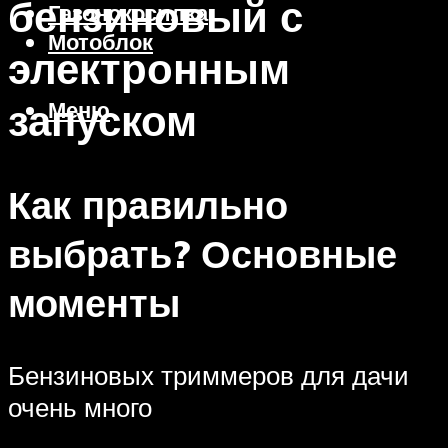
бензиновый с
Газонокосилка
Мотоблок
электронным
запуском
Меню
Как правильно
выбрать? Основные
моменты
Бензиновых триммеров для дачи
очень много