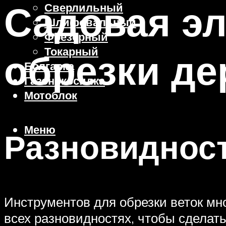
Садовая эл
Сверлильный
Шлифовальный
Фрезерный
Токарный
обрезки де
Болгарка
Газонокосилка
Мотоблок
Меню
Разновидност
Инструментов для обрезки веток мн
всех разновидностях, чтобы сдела