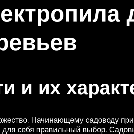
ектропила 
ревьев
и и их характ
ожество. Начинающему садоводу при
ть для себя правильный выбор. Садо