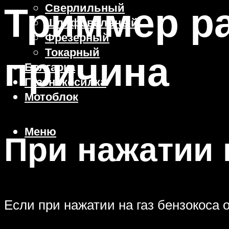
Триммер ра
Сверлильный
Шлифовальный
Фрезерный
Токарный
причина
Болгарка
Газонокосилка
Мотоблок
Меню
При нажатии 
Если при нажатии на газ бензокоса