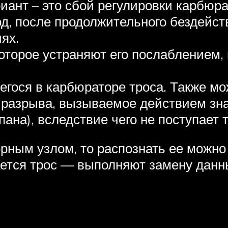
ант – это сбой регулировки карбюра
од, после продолжительного бездейст
ях.
оторое устраняют его послаблением, 
гося в карбюраторе троса. Также мо
о разрыва, вызываемое действием зна
ана), вследствие чего не поступает т
рным узлом, то распознать ее можно
ается трос — выполняют замену дан