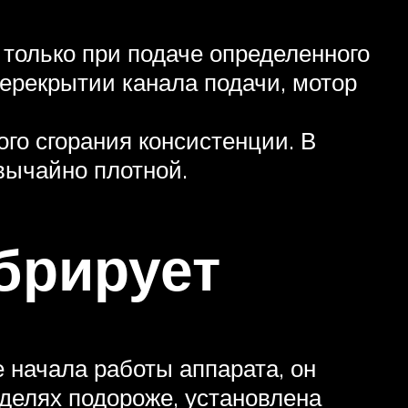
ь только при подаче определенного
перекрытии канала подачи, мотор
ого сгорания консистенции. В
звычайно плотной.
брирует
 начала работы аппарата, он
оделях подороже, установлена