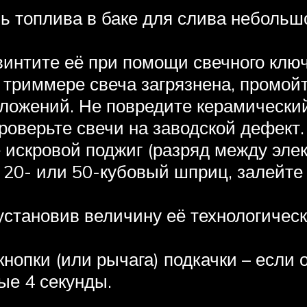
ь топлива в баке для слива небольшо
винтите её при помощи свечного ключ
триммере свеча загрязнена, промойте
тложений. Не повредите керамически
роверьте свечи на заводской дефект.
 искровой поджиг (разряд между элек
 20- или 50-кубовый шприц, залейте 
установив величину её технологическ
нопки (или рычага) подкачки – если 
ые 4 секунды.