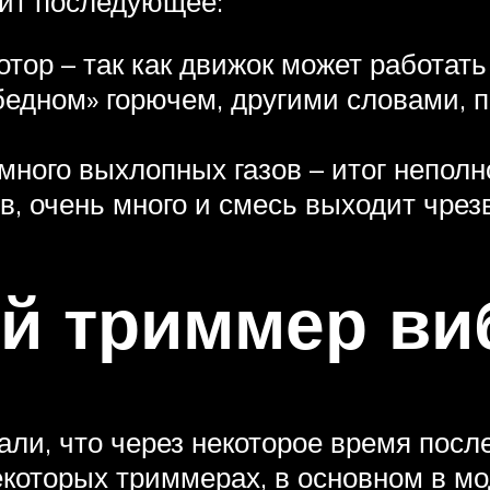
жит последующее:
мотор – так как движок может работат
«бедном» горючем, другими словами, 
много выхлопных газов – итог неполн
в, очень много и смесь выходит чре
й триммер ви
ли, что через некоторое время после
екоторых триммерах, в основном в м