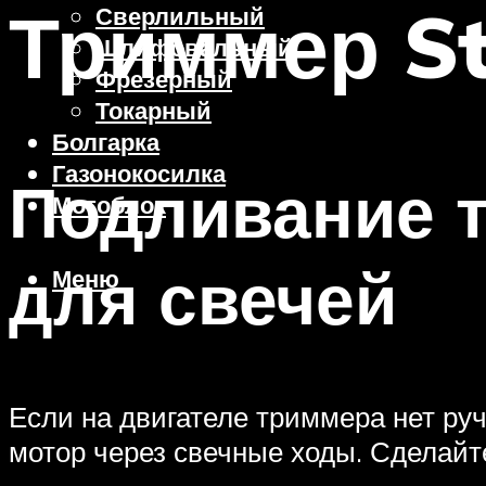
Триммер Sti
Сверлильный
Шлифовальный
Фрезерный
Токарный
Болгарка
Газонокосилка
Подливание т
Мотоблок
для свечей
Меню
Если на двигателе триммера нет руч
мотор через свечные ходы. Сделай