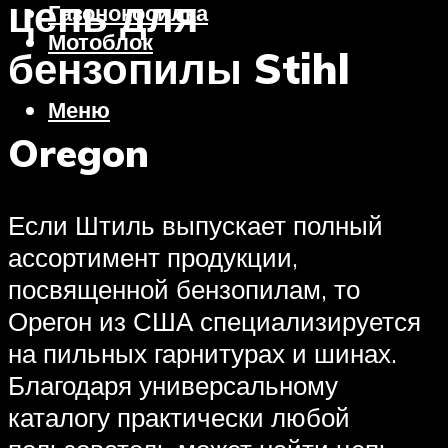
цепь для
Газонокосилка
Мотоблок
бензопилы Stihl
Меню
Oregon
Если Штиль выпускает полный
ассортимент продукции,
посвященной бензопилам, то
Орегон из США специализируется
на пильных гарнитурах и шинах.
Благодаря универсальному
каталогу практически любой