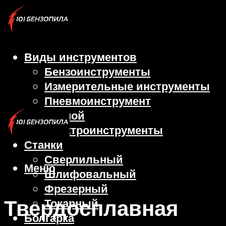
Виды инструментов
Бензоинструменты
Измерительные инструменты
Пневмоинструмент
Ручной
Электроинструменты
Станки
Сверлильный
Меню
Шлифовальный
Фрезерный
Твердосплавная
Токарный
Болгарка