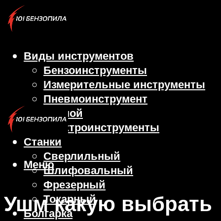
Виды инструментов
Бензоинструменты
Измерительные инструменты
Пневмоинструмент
Ручной
Электроинструменты
Станки
Сверлильный
Меню
Шлифовальный
Фрезерный
Ушм какую выбрать
Токарный
Болгарка