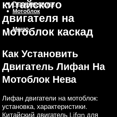
китайского
Газонокосилка
Мотоблок
двигателя на
мотоблок каскад
Меню
Как Установить
Двигатель Лифан На
Мотоблок Нева
Лифан двигатели на мотоблок:
установка, характеристики.
Китайский двигатель Lifan для