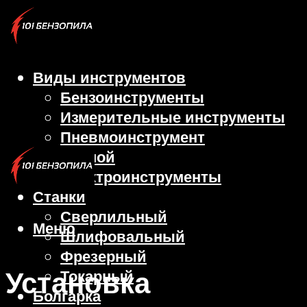
Виды инструментов
Бензоинструменты
Измерительные инструменты
Пневмоинструмент
Ручной
Электроинструменты
Станки
Сверлильный
Меню
Шлифовальный
Фрезерный
Установка
Токарный
Болгарка