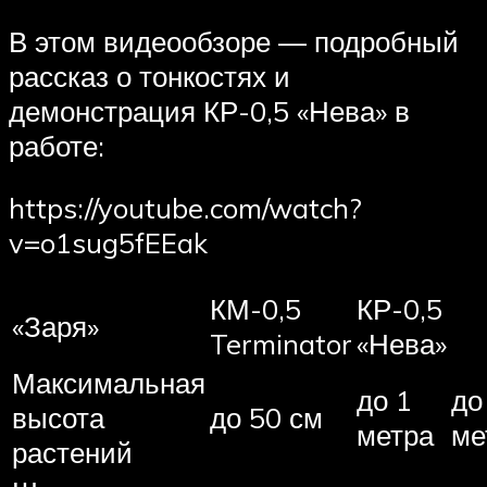
В этом видеообзоре — подробный
рассказ о тонкостях и
демонстрация КР-0,5 «Нева» в
работе:
https://youtube.com/watch?
v=o1sug5fEEak
КМ-0,5
КР-0,5
«Заря»
Terminator
«Нева»
Максимальная
до 1
до
высота
до 50 см
метра
ме
растений