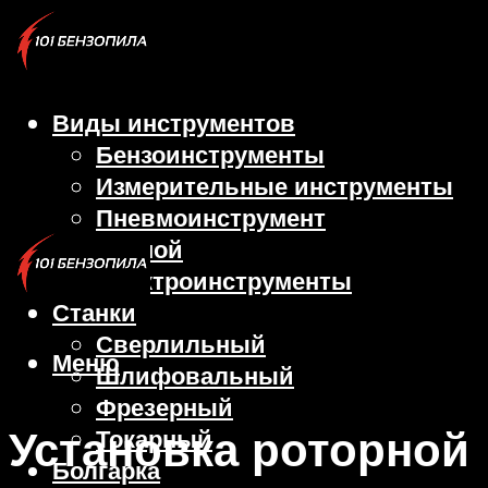
Виды инструментов
Бензоинструменты
Измерительные инструменты
Пневмоинструмент
Ручной
Электроинструменты
Станки
Сверлильный
Меню
Шлифовальный
Фрезерный
Установка роторной
Токарный
Болгарка