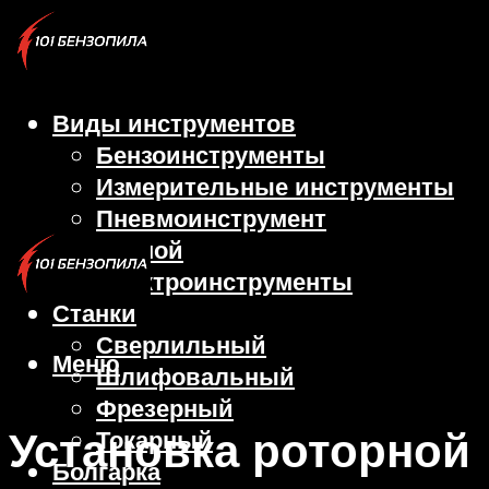
Виды инструментов
Бензоинструменты
Измерительные инструменты
Пневмоинструмент
Ручной
Электроинструменты
Станки
Сверлильный
Меню
Шлифовальный
Фрезерный
Установка роторной
Токарный
Болгарка