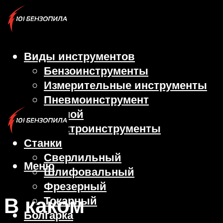
Виды инструментов
Бензоинструменты
Измерительные инструменты
Пневмоинструмент
Ручной
Электроинструменты
Станки
Сверлильный
Меню
Шлифовальный
Фрезерный
В каком
Токарный
Болгарка