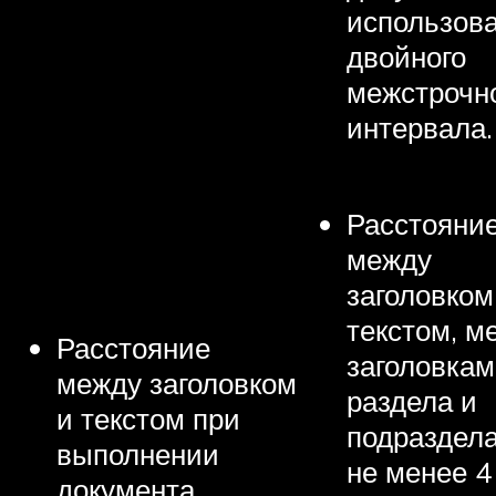
использов
двойного
межстрочн
интервала.
Расстояни
между
заголовком
текстом, м
Расстояние
заголовка
между заголовком
раздела и
и текстом при
подраздел
выполнении
не менее 4
документа