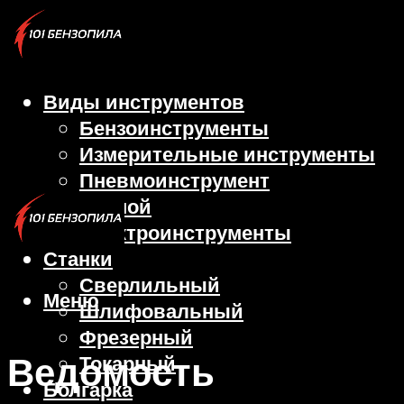
Виды инструментов
Бензоинструменты
Измерительные инструменты
Пневмоинструмент
Ручной
Электроинструменты
Станки
Сверлильный
Меню
Шлифовальный
Фрезерный
Ведомость
Токарный
Болгарка