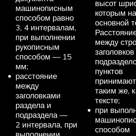
высот шри
машинописным
которым н
способом равно
основной т
3, 4 интервалам,
Расстояни
при выполнении
между стр
рукописным
заголовков
способом — 15
подраздело
мм;
пунктов
расстояние
принимают
между
таким же, к
заголовками
тексте;
раздела и
при выпол
подраздела —
машинопи
2 интервала, при
способом
выполнении