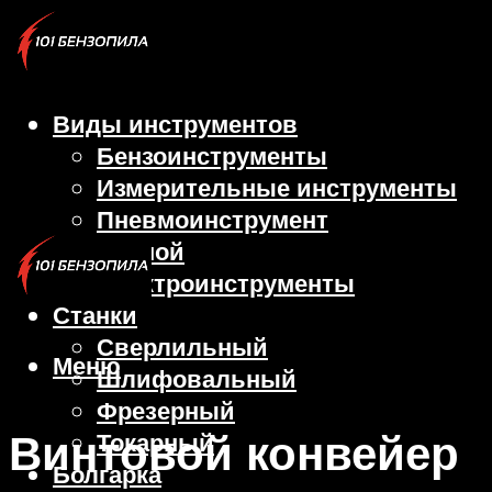
Виды инструментов
Бензоинструменты
Измерительные инструменты
Пневмоинструмент
Ручной
Электроинструменты
Станки
Сверлильный
Меню
Шлифовальный
Фрезерный
Винтовой конвейер
Токарный
Болгарка