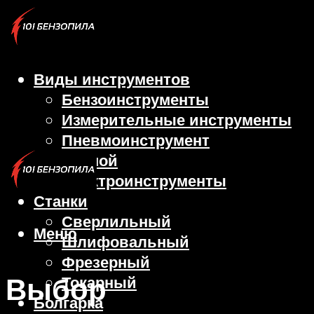
Виды инструментов
Бензоинструменты
Измерительные инструменты
Пневмоинструмент
Ручной
Электроинструменты
Станки
Сверлильный
Меню
Шлифовальный
Фрезерный
Выбор
Токарный
Болгарка