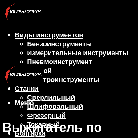
Виды инструментов
Бензоинструменты
Измерительные инструменты
Пневмоинструмент
Ручной
Электроинструменты
Станки
Сверлильный
Меню
Шлифовальный
Фрезерный
Выжигатель по
Токарный
Болгарка