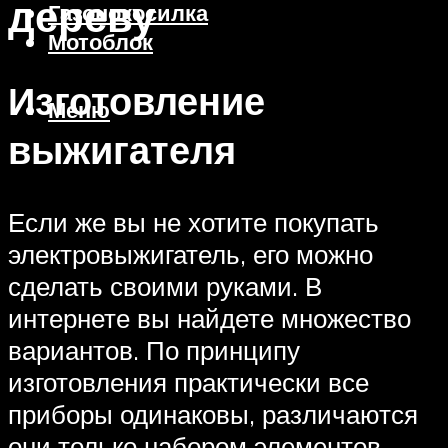
дереву
Газонокосилка
Мотоблок
Изготовление
Меню
выжигателя
Если же вы не хотите покупать
электровыжигатель, его можно
сделать своими руками. В
интернете вы найдете множество
вариантов. По принципу
изготовления практически все
приборы одинаковы, различаются
они только набором элементов