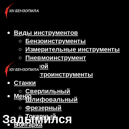
Виды инструментов
Бензоинструменты
Измерительные инструменты
Пневмоинструмент
Ручной
Электроинструменты
Станки
Сверлильный
Меню
Шлифовальный
Фрезерный
Задымился
Токарный
Болгарка