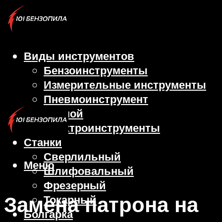
Виды инструментов
Бензоинструменты
Измерительные инструменты
Пневмоинструмент
Ручной
Электроинструменты
Станки
Сверлильный
Меню
Шлифовальный
Фрезерный
Замена патрона на
Токарный
Болгарка