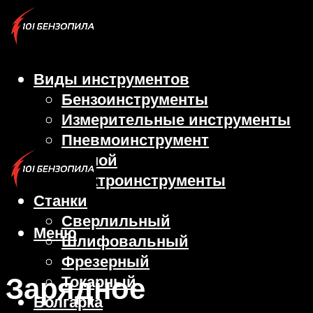
Виды инструментов
Бензоинструменты
Измерительные инструменты
Пневмоинструмент
Ручной
Электроинструменты
Станки
Сверлильный
Меню
Шлифовальный
Фрезерный
Зарядное
Токарный
Болгарка