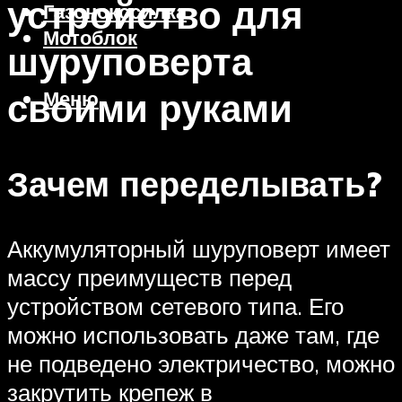
устройство для
Газонокосилка
Мотоблок
шуруповерта
своими руками
Меню
Зачем переделывать?
Аккумуляторный шуруповерт имеет
массу преимуществ перед
устройством сетевого типа. Его
можно использовать даже там, где
не подведено электричество, можно
закрутить крепеж в