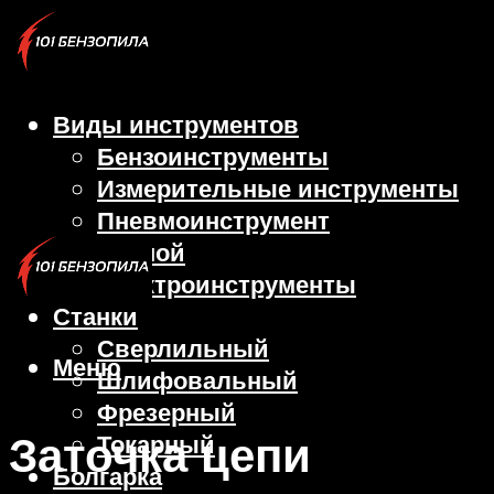
Виды инструментов
Бензоинструменты
Измерительные инструменты
Пневмоинструмент
Ручной
Электроинструменты
Станки
Сверлильный
Меню
Шлифовальный
Фрезерный
Заточка цепи
Токарный
Болгарка