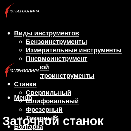
Виды инструментов
Бензоинструменты
Измерительные инструменты
Пневмоинструмент
Ручной
Электроинструменты
Станки
Сверлильный
Меню
Шлифовальный
Фрезерный
Заточной станок
Токарный
Болгарка